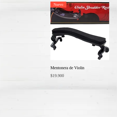
Nuevo
Vista rápida
Mentonera de Violin
Precio
$19.900