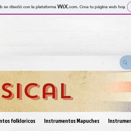
b se diseñó con la plataforma
.com
. Crea tu página web hoy.
sical
tos folkloricos
Instrumentos Mapuches
Instrume